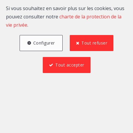
et
L'immobilier
Si vous souhaitez en savoir plus sur les cookies, vous
pouvez consulter notre
charte de la protection de la
environs
sous un nouvel
vie privée
.
angle.
Configurer
Tout refuser
Tout accepter
Localité