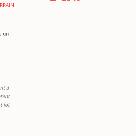
RRAIN
s un
nt à
ètent
 foi.