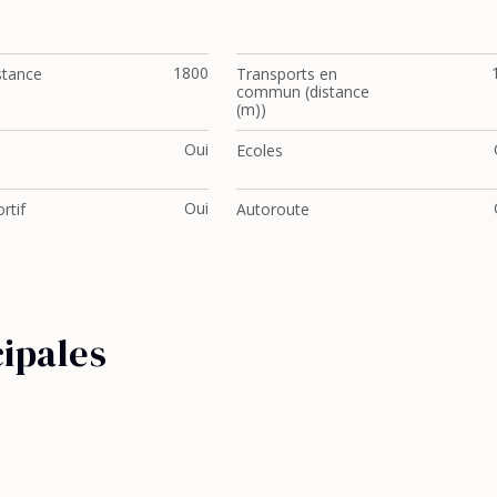
1800
stance
Transports en
commun (distance
(m))
Oui
Ecoles
Oui
rtif
Autoroute
cipales