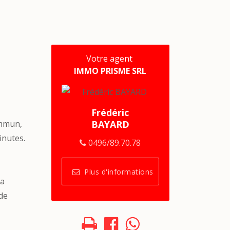
Votre agent
IMMO PRISME SRL
Frédéric
ommun,
BAYARD
inutes.
0496/89.70.78
Plus d'informations
la
 de