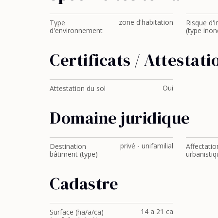
zone d'habitation
Type
Risque d'
d'environnement
(type inon
Certificats / Attestati
Oui
Attestation du sol
Domaine juridique
privé - unifamilial
Destination
Affectatio
bâtiment (type)
urbanistiq
Cadastre
14 a 21 ca
Surface (ha/a/ca)