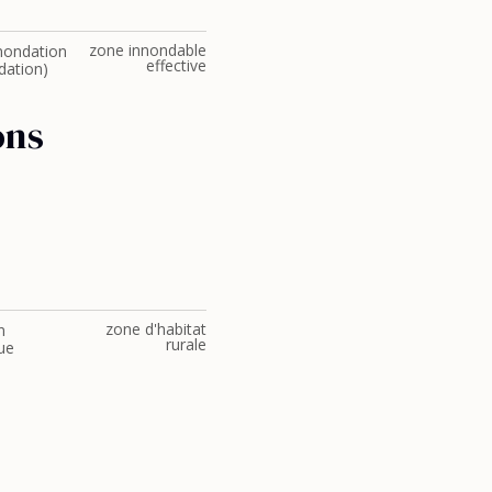
zone innondable
inondation
effective
dation)
ons
zone d'habitat
n
rurale
ue