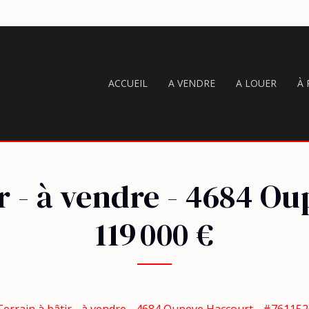
ACCUEIL
A VENDRE
A LOUER
À
r - à vendre
-
4684 Ou
119 000 €